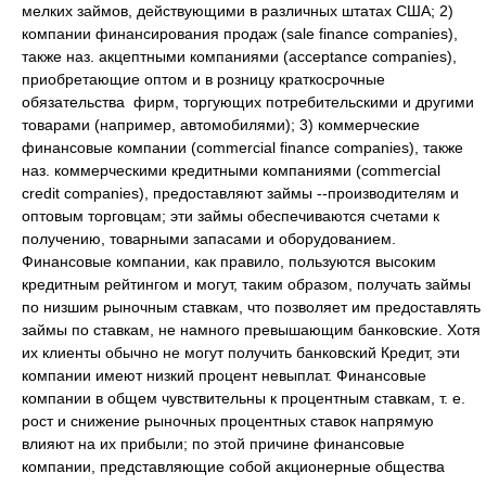
мелких займов, действующими в различных штатах США; 2)
компании финансирования продаж (sale finance companies),
также наз. акцептными компаниями (acceptance companies),
приобретающие оптом и в розницу краткосрочные
обязательства фирм, торгующих потребительскими и другими
товарами (например, автомобилями); 3) коммерческие
финансовые компании (commercial finance companies), также
наз. коммерческими кредитными компаниями (commercial
credit companies), предоставляют займы --производителям и
оптовым торговцам; эти займы обеспечиваются счетами к
получению, товарными запасами и оборудованием.
Финансовые компании, как правило, пользуются высоким
кредитным рейтингом и могут, таким образом, получать займы
по низшим рыночным ставкам, что позволяет им предоставлять
займы по ставкам, не намного превышающим банковские. Хотя
их клиенты обычно не могут получить банковский Кредит, эти
компании имеют низкий процент невыплат. Финансовые
компании в общем чувствительны к процентным ставкам, т. е.
рост и снижение рыночных процентных ставок напрямую
влияют на их прибыли; по этой причине финансовые
компании, представляющие собой акционерные общества